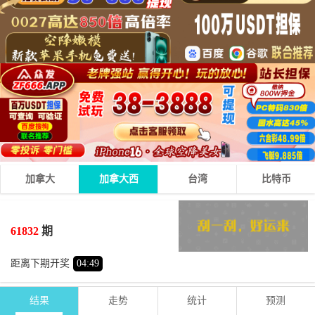
加拿大
加拿大西
台湾
比特币
2
1
1
04
+
+
=
61832
期
小
双
距离下期开奖
04
:
49
结果
走势
统计
预测
期号
时间
号码