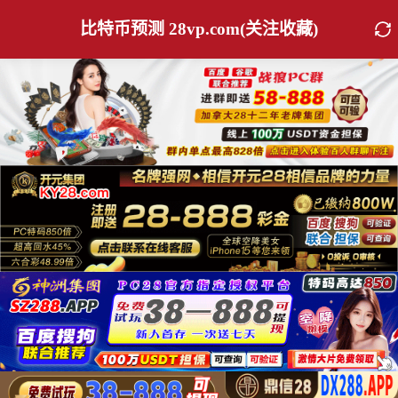
比特币预测 28vp.com(关注收藏)