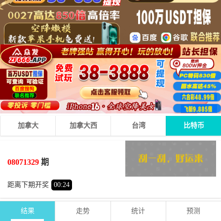
加拿大
加拿大西
台湾
比特币
5
4
1
10
+
+
=
08071329
期
小
双
距离下期开奖
00
:
24
结果
走势
统计
预测
期号
时间
号码