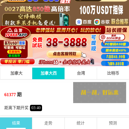
加拿大
加拿大西
台湾
比特币
2
0
4
06
+
+
=
61377
期
小
双
距离下期开奖
03
:
40
结果
走势
统计
预测
期号
时间
号码