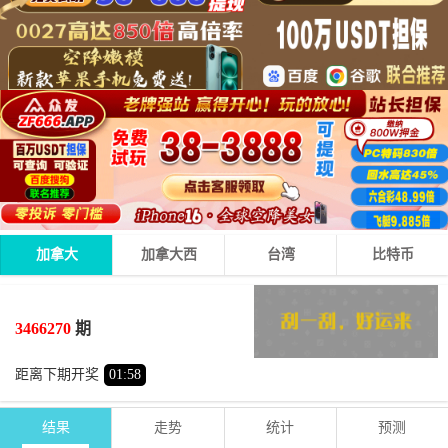
加拿大
加拿大西
台湾
比特币
6
6
3
15
+
+
=
3466270
期
大
单
距离下期开奖
01
:
57
结果
走势
统计
预测
期号
时间
号码