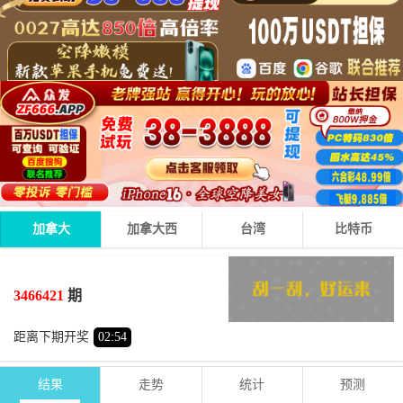
加拿大
加拿大西
台湾
比特币
9
8
2
19
+
+
=
3466421
期
大
单
距离下期开奖
02
:
54
结果
走势
统计
预测
期号
时间
号码