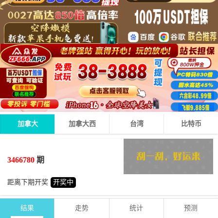
加拿大
加拿大西
台湾
比特币
0
4
7
11
+
+
=
3466780
期
小
单
距离下期开奖
开奖中
结果
走势
统计
预测
期号
时间
号码