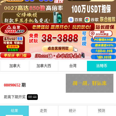
加拿大
加拿大西
台湾
比特币
6
0
1
07
+
+
=
08090652
期
小
单
距离下期开奖
00
:
43
结果
走势
统计
预测
期号
时间
号码