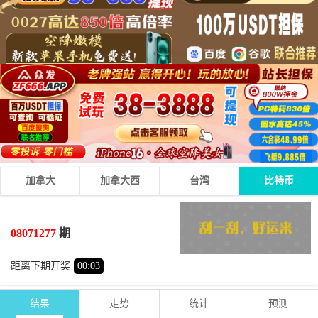
加拿大
加拿大西
台湾
比特币
1
6
4
11
+
+
=
08071277
期
小
单
距离下期开奖
00
:
03
结果
走势
统计
预测
期号
时间
号码